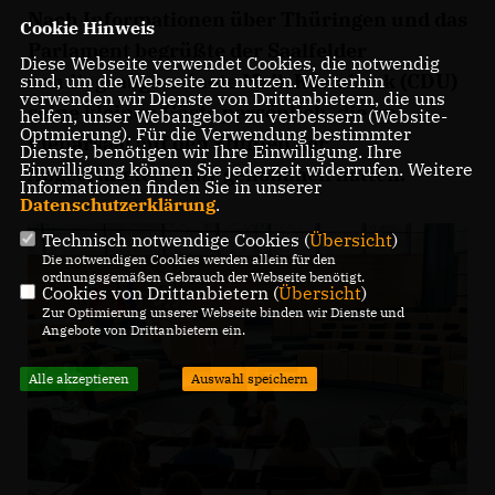
Nach Informationen über Thüringen und das
Cookie Hinweis
Parlament begrüßte der Saalfelder
Diese Webseite verwendet Cookies, die notwendig
Landtagsabgeordnete Maik Kowalleck (CDU)
sind, um die Webseite zu nutzen. Weiterhin
verwenden wir Dienste von Drittanbietern, die uns
seine kleinen Gäste persönlich, die im
helfen, unser Webangebot zu verbessern (Website-
Optmierung). Für die Verwendung bestimmter
Plenarsaal auf den Stühlen der
Dienste, benötigen wir Ihre Einwilligung. Ihre
Einwilligung können Sie jederzeit widerrufen. Weitere
Abgeordneten Platz genommen hatten.
Informationen finden Sie in unserer
Datenschutzerklärung
.
Technisch notwendige Cookies (
Übersicht
)
Die notwendigen Cookies werden allein für den
ordnungsgemäßen Gebrauch der Webseite benötigt.
Cookies von Drittanbietern (
Übersicht
)
Zur Optimierung unserer Webseite binden wir Dienste und
Angebote von Drittanbietern ein.
Alle akzeptieren
Auswahl speichern