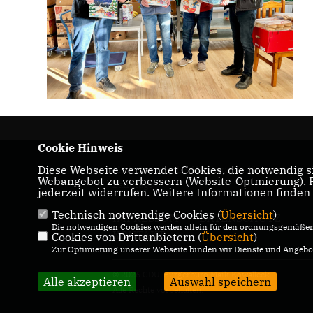
Cookie Hinweis
Maik Kowalleck - Mitglied des Thüringer
Diese Webseite verwendet Cookies, die notwendig si
Webangebot zu verbessern (Website-Optmierung). Fü
Landtags
jederzeit widerrufen. Weitere Informationen finden
Technisch notwendige Cookies (
Übersicht
)
IMPRESSUM
DATENSCHUTZ
Die notwendigen Cookies werden allein für den ordnungsgemäßen 
KONTAKT
Cookies von Drittanbietern (
Übersicht
)
Zur Optimierung unserer Webseite binden wir Dienste und Angebot
© 2026 CDU-Bürgerbüro Maik Kowalleck
Alle akzeptieren
Auswahl speichern
Alle Rechte vorbehalten.