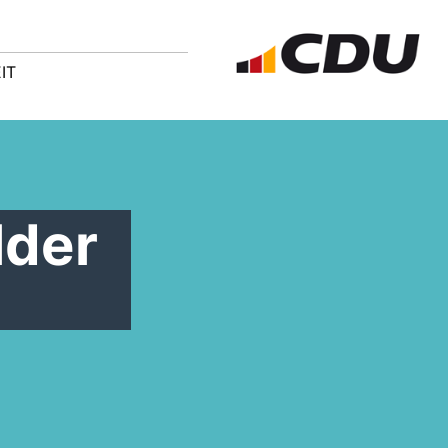
IT
lder