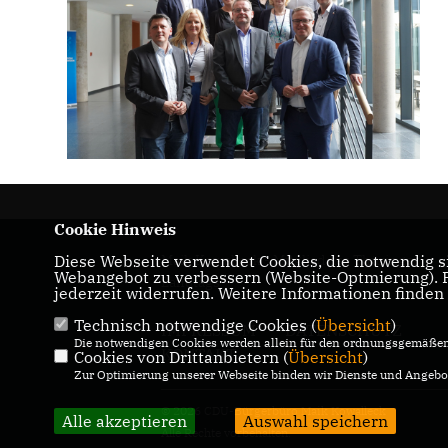
Cookie Hinweis
Diese Webseite verwendet Cookies, die notwendig si
Maik Kowalleck - Mitglied des Thüringer
Webangebot zu verbessern (Website-Optmierung). Fü
Landtags
jederzeit widerrufen. Weitere Informationen finden
Technisch notwendige Cookies (
Übersicht
)
IMPRESSUM
DATENSCHUTZ
Die notwendigen Cookies werden allein für den ordnungsgemäßen 
KONTAKT
Cookies von Drittanbietern (
Übersicht
)
Zur Optimierung unserer Webseite binden wir Dienste und Angebot
© 2026 CDU-Bürgerbüro Maik Kowalleck
Alle akzeptieren
Auswahl speichern
Alle Rechte vorbehalten.