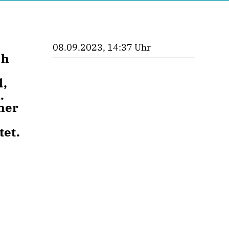
08.09.2023, 14:37 Uhr
ch
l,
.
her
tet.