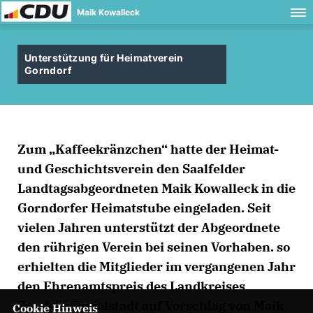
Maik Kowalleck
Unterstützung für Heimatverein
Gorndorf
Zum „Kaffeekränzchen“ hatte der Heimat-
und Geschichtsverein den Saalfelder
Landtagsabgeordneten Maik Kowalleck in die
Gorndorfer Heimatstube eingeladen. Seit
vielen Jahren unterstützt der Abgeordnete
den rührigen Verein bei seinen Vorhaben. so
erhielten die Mitglieder im vergangenen Jahr
den Ehrenamtspreis des Landkreises
Saalfeld-Rudolstadt auf Vorschlag von Maik
Cookie Hinweis