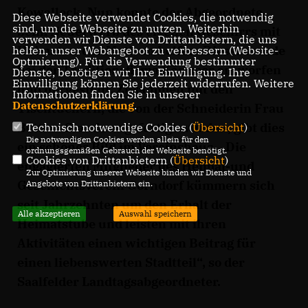
Kowalleck. Nun konnte der Abgeordnete
Diese Webseite verwendet Cookies, die notwendig
sind, um die Webseite zu nutzen. Weiterhin
beim Neuerwerb des eigenen Geschirrs mit
verwenden wir Dienste von Drittanbietern, die uns
Heimatverein-Motiven helfen. Dieses wurde
helfen, unser Webangebot zu verbessern (Website-
Optmierung). Für die Verwendung bestimmter
bei der Traditionsfirma Kämmer entworfen
Dienste, benötigen wir Ihre Einwilligung. Ihre
Einwilligung können Sie jederzeit widerrufen. Weitere
und hergestellt. Zusammen mit den
Informationen finden Sie in unserer
Datenschutzerklärung
.
Tischtüchern, die von der Schneiderin Frau
Bettina Staude angefertigt wurden, gibt dies
Technisch notwendige Cookies (
Übersicht
)
Die notwendigen Cookies werden allein für den
ein schönes Bild im Vereinshaus. „Die
ordnungsgemäßen Gebrauch der Webseite benötigt.
Cookies von Drittanbietern (
Übersicht
)
engagierten Mitglieder des Heimat-und
Zur Optimierung unserer Webseite binden wir Dienste und
Geschichtsverein Gorndorf kümmern sich
Angebote von Drittanbietern ein.
seit Jahrzehnten um den Erhalt der
Alle akzeptieren
Auswahl speichern
Heimatstube und leisten mit ihren
Aktivitäten einen wichtigen Beitrag für
einen liebenswerten Stadtteil“, so der
Saalfelder Landtagsabgeordneter.