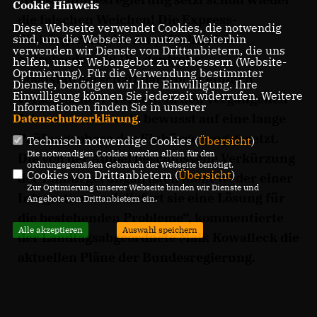
Cookie Hinweis
die falschen Weichen! Die Express-
Diese Webseite verwendet Cookies, die notwendig
Einbürgerung der Ampel lehne ich
sind, um die Webseite zu nutzen. Weiterhin
verwenden wir Dienste von Drittanbietern, die uns
entschieden ab! Die deutsche
helfen, unser Webangebot zu verbessern (Website-
Optmierung). Für die Verwendung bestimmter
Staatsbürgerschaft darf nicht einfach
Dienste, benötigen wir Ihre Einwilligung. Ihre
Einwilligung können Sie jederzeit widerrufen. Weitere
verschleudert werden! In den vergangenen
Informationen finden Sie in unserer
Jahrzehnten wurde bewusst auf eine lange
Datenschutzerklärung
.
Prüfungsphase der Einbürgerung gesetzt.
Technisch notwendige Cookies (
Übersicht
)
Die notwendigen Cookies werden allein für den
Die von der Ampel beschlossene Verkürzung
ordnungsgemäßen Gebrauch der Webseite benötigt.
Cookies von Drittanbietern (
Übersicht
)
der Einbürgerungsfristen dient weder einer
Zur Optimierung unserer Webseite binden wir Dienste und
Integration noch liefert sie eine Lösung für
Angebote von Drittanbietern ein.
die bestehenden Probleme“, kommentierte
Alle akzeptieren
Auswahl speichern
der Landtagsabgeordnete Maik Kowalleck die
aktuellen Pläne der Bundesregierung.