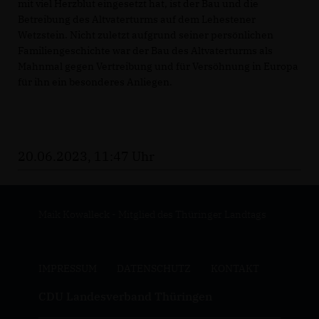
mit viel Herzblut eingesetzt hat, ist der Bau und die
Betreibung des Altvaterturms auf dem Lehestener
Wetzstein. Nicht zuletzt aufgrund seiner persönlichen
Familiengeschichte war der Bau des Altvaterturms als
Mahnmal gegen Vertreibung und für Versöhnung in Europa
für ihn ein besonderes Anliegen.
20.06.2023, 11:47 Uhr
Maik Kowalleck - Mitglied des Thüringer Landtags
IMPRESSUM
DATENSCHUTZ
KONTAKT
CDU Landesverband Thüringen