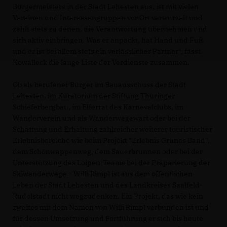
Bürgermeisters in der Stadt Lehesten aus, ist mit vielen
Vereinen und Interessengruppen vor Ort verwurzelt und
zählt stets zu denen, die Verantwortung übernehmen und
sich aktiv einbringen. Was er anpackt, hat Hand und Fuß
und er ist bei allem stets ein verlässlicher Partner“, fasst
Kowalleck die lange Liste der Verdienste zusammen.
Ob als berufener Bürger im Bauausschuss der Stadt
Lehesten, im Kuratorium der Stiftung Thüringer
Schieferbergbau, im Elferrat des Karnevalclubs, im
Wanderverein und als Wanderwegewart oder bei der
Schaffung und Erhaltung zahlreicher weiterer touristischer
Erlebnisbereiche wie beim Projekt "Erlebnis Grünes Band",
dem Schönwappenweg, dem Sauerbrunnen oder bei der
Unterstützung des Loipen-Teams bei der Präparierung der
Skiwanderwege – Willi Rimpl ist aus dem öffentlichen
Leben der Stadt Lehesten und des Landkreises Saalfeld-
Rudolstadt nicht wegzudenken. Ein Projekt, das wie kein
zweites mit dem Namen von Willi Rimpl verbunden ist und
für dessen Umsetzung und Fortführung er sich bis heute