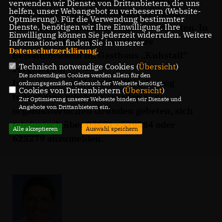
verwenden wir Dienste von Drittanbietern, die uns
helfen, unser Webangebot zu verbessern (Website-
unterwegs genügend Gelegenheit zum
Optmierung). Für die Verwendung bestimmter
Dienste, benötigen wir Ihre Einwilligung. Ihre
Gespräch mit dem Landtagsabgeordneten. In
Einwilligung können Sie jederzeit widerrufen. Weitere
Arnsgereuth ist ein gemütliches
Informationen finden Sie in unserer
Datenschutzerklärung
.
Beisammensein im Gasthaus „Kuhstall“
Technisch notwendige Cookies (
Übersicht
)
vorgesehen.
Die notwendigen Cookies werden allein für den
Interessenten, die an der Wanderung
ordnungsgemäßen Gebrauch der Webseite benötigt.
Cookies von Drittanbietern (
Übersicht
)
teilnehmen möchten, werden aus
Zur Optimierung unserer Webseite binden wir Dienste und
Angebote von Drittanbietern ein.
organisatorischen Gründen gebeten, sich
telefonisch über 03671 - 529584 oder
Alle akzeptieren
Auswahl speichern
625279 anzumelden.