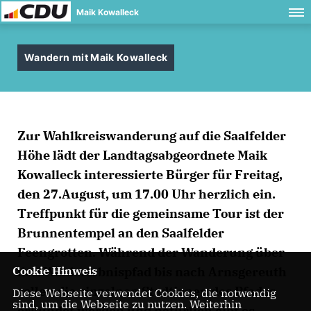
Maik Kowalleck
Wandern mit Maik Kowalleck
Zur Wahlkreiswanderung auf die Saalfelder
Höhe lädt der Landtagsabgeordnete Maik
Kowalleck interessierte Bürger für Freitag,
den 27.August, um 17.00 Uhr herzlich ein.
Treffpunkt für die gemeinsame Tour ist der
Brunnentempel an den Saalfelder
Feengrotten. Während der Wanderung über
Cookie Hinweis
den Walderlebnispfad bis nach Arnsgereuth
sollen die einzelnen Stadtionen des Pfades
Diese Webseite verwendet Cookies, die notwendig
sind, um die Webseite zu nutzen. Weiterhin
erkundet werden und natürlich gibt es