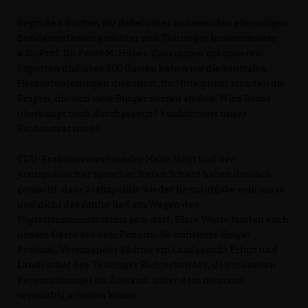
Begrüßen durften wir dabei unter anderen den ehemaligen
Bundesverfassungsrichter und Thüringer Innenminister
a.D., Prof. Dr. Peter M. Huber. Zusammen mit unseren
Experten und über 100 Gästen haben wir die zentralen
Herausforderungen diskutiert. Im Mittelpunkt standen die
Fragen, die sich viele Bürger derzeit stellen: Wird Recht
überhaupt noch durchgesetzt? Funktioniert unser
Rechtsstaat noch?
CDU-Fraktionsvorsitzender Mario Voigt und der
justizpolitischer Sprecher Stefan Schard haben deutlich
gemacht, dass Justizpolitik wieder Kernaufgabe sein muss
und nicht das fünfte Rad am Wagen des
Migrationsministeriums sein darf. Klare Worte fanden auch
unsere Gäste auf dem Podium. So kritisierte Holger
Pröbstel, Vorsitzender Richter am Landgericht Erfurt und
Landeschef des Thüringer Richterbundes, den massiven
Personalmangel als Zustand, unter dem niemand
vernünftig arbeiten könne.