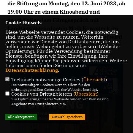
die Stiftung am Montag, den 12. Juni 2023, ab
19.00 Uhr zu einem Kinoabend und
anschließendem Filmgespräch mit
Cookie Hinweis
Landtagsabgeordneten Maik Kowalleck im
Diese Webseite verwendet Cookies, die notwendig
Leutenberger Rathaussaal ein. Gezeigt wird
sind, um die Webseite zu nutzen. Weiterhin
verwenden wir Dienste von Drittanbietern, die uns
der Film „Zwei Tage Hoffnung“.
helfen, unser Webangebot zu verbessern (Website-
Optmierung). Für die Verwendung bestimmter
Dienste, benötigen wir Ihre Einwilligung. Ihre
Einwilligung können Sie jederzeit widerrufen. Weitere
Informationen finden Sie in unserer
Datenschutzerklärung
.
Technisch notwendige Cookies (
Übersicht
)
Die notwendigen Cookies werden allein für den
ordnungsgemäßen Gebrauch der Webseite benötigt.
Cookies von Drittanbietern (
Übersicht
)
Zur Optimierung unserer Webseite binden wir Dienste und
Angebote von Drittanbietern ein.
Alle akzeptieren
Auswahl speichern