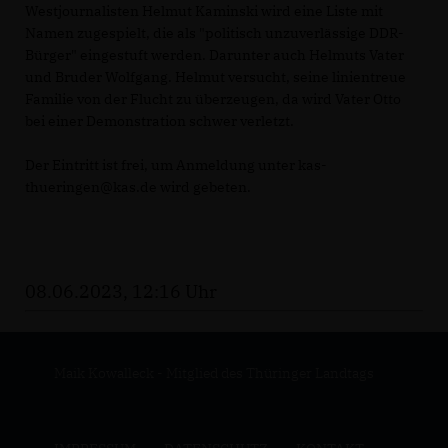
Westjournalisten Helmut Kaminski wird eine Liste mit
Namen zugespielt, die als "politisch unzuverlässige DDR-
Bürger" eingestuft werden. Darunter auch Helmuts Vater
und Bruder Wolfgang. Helmut versucht, seine linientreue
Familie von der Flucht zu überzeugen, da wird Vater Otto
bei einer Demonstration schwer verletzt.
Der Eintritt ist frei, um Anmeldung unter kas-
thueringen@kas.de wird gebeten.
08.06.2023, 12:16 Uhr
Maik Kowalleck - Mitglied des Thüringer Landtags