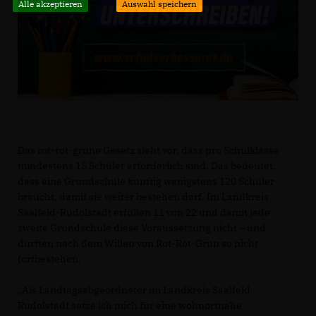
Alle akzeptieren
Auswahl speichern
Das rot-rot-grüne Gesetz sieht vor, dass pro Schulklasse
mindestens 15 Schüler erforderlich sind. Das bedeutet,
dass eine Grundschule künftig wenigstens 120 Schüler
braucht, damit sie weiter bestehen darf. Im Landkreis
Saalfeld-Rudolstadt erfüllen 11 von 22 und damit jede
zweite Grundschule diese Voraussetzung nicht – und
dürften nach dem Willen von Rot-Rot-Grün so nicht
fortbestehen.
Als Landtagsabgeordneter im Landkreis Saalfeld
Rudolstadt setze ich mich für eine wohnortnahe