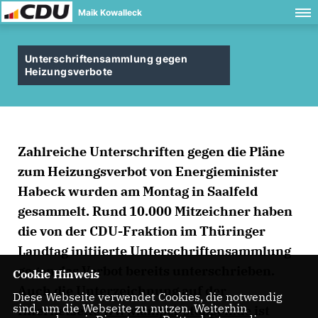
Maik Kowalleck
Unterschriftensammlung gegen
Heizungsverbote
Zahlreiche Unterschriften gegen die Pläne
zum Heizungsverbot von Energieminister
Habeck wurden am Montag in Saalfeld
gesammelt. Rund 10.000 Mitzeichner haben
die von der CDU-Fraktion im Thüringer
Landtag initiierte Unterschriftensammlung
gegen das Verbot bereits unterschrieben.
Cookie Hinweis
Auch die Unterzeichnung auf der
Diese Webseite verwendet Cookies, die notwendig
sind, um die Webseite zu nutzen. Weiterhin
Internetseite
www.ampel-stoppen.de
ist