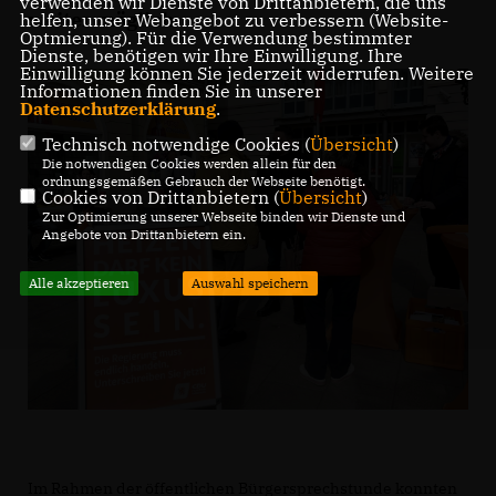
verwenden wir Dienste von Drittanbietern, die uns
weiter möglich.
helfen, unser Webangebot zu verbessern (Website-
Optmierung). Für die Verwendung bestimmter
Dienste, benötigen wir Ihre Einwilligung. Ihre
Einwilligung können Sie jederzeit widerrufen. Weitere
Informationen finden Sie in unserer
Datenschutzerklärung
.
Technisch notwendige Cookies (
Übersicht
)
Die notwendigen Cookies werden allein für den
ordnungsgemäßen Gebrauch der Webseite benötigt.
Cookies von Drittanbietern (
Übersicht
)
Zur Optimierung unserer Webseite binden wir Dienste und
Angebote von Drittanbietern ein.
Alle akzeptieren
Auswahl speichern
Im Rahmen der öffentlichen Bürgersprechstunde konnten