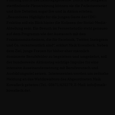
stattfindende Plenarsitzung können sie die Parlamentarier
und ihre Debatten sogar live und in Aktion erleben.
Besonderes Highlight für die jungen Gäste der CDU-
Fraktion soll ein Blick hinter die Kulissen der Social-Media-
Abteilung sein. Ein Besuch im Fernsehstudio steht genauso
auf dem Programm wie der Austausch mit den
Fraktionsmitarbeitern, die für Facebook, Twitter, Instagram
und Co. verantwortlich sind“, erklärt Maik Kowalleck. Neben
dem Ziel, junge Frauen für bisher eher männlich
dominierte Berufsfelder zu begeistern und umgekehrt, soll
der bundesweite Aktionstag wichtige Impulse für eine
intensive Auseinandersetzung mit Berufswunsch und
Ausbildungsziel setzen. Interessenten werden um zeitnahe
Meldung an das Wahlkreisbüro des Abgeordneten Maik
Kowalleck gebeten (Tel.: 03671/625279, E-Mail: info@maik-
kowalleck.de).