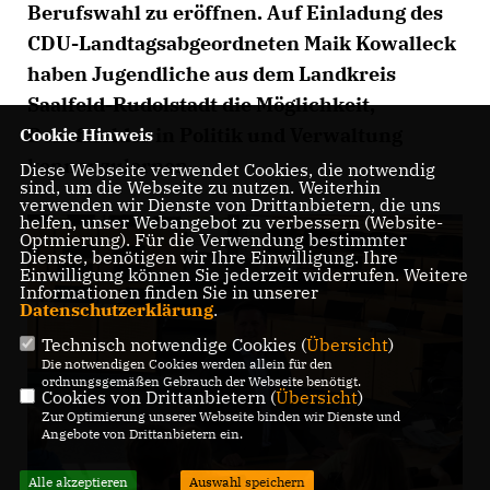
Berufswahl zu eröffnen. Auf Einladung des
CDU-Landtagsabgeordneten Maik Kowalleck
haben Jugendliche aus dem Landkreis
Saalfeld-Rudolstadt die Möglichkeit,
Berufsfelder in Politik und Verwaltung
Cookie Hinweis
kennenzulernen.
Diese Webseite verwendet Cookies, die notwendig
sind, um die Webseite zu nutzen. Weiterhin
verwenden wir Dienste von Drittanbietern, die uns
helfen, unser Webangebot zu verbessern (Website-
Optmierung). Für die Verwendung bestimmter
Dienste, benötigen wir Ihre Einwilligung. Ihre
Einwilligung können Sie jederzeit widerrufen. Weitere
Informationen finden Sie in unserer
Datenschutzerklärung
.
Technisch notwendige Cookies (
Übersicht
)
Die notwendigen Cookies werden allein für den
ordnungsgemäßen Gebrauch der Webseite benötigt.
Cookies von Drittanbietern (
Übersicht
)
Zur Optimierung unserer Webseite binden wir Dienste und
Angebote von Drittanbietern ein.
Alle akzeptieren
Auswahl speichern