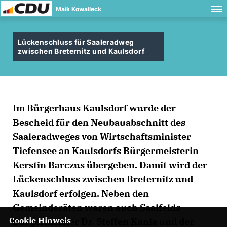
Maik Kowalleck
Lückenschluss für Saaleradweg
zwischen Breternitz und Kaulsdorf
Im Bürgerhaus Kaulsdorf wurde der
Bescheid für den Neubauabschnitt des
Saaleradweges von Wirtschaftsminister
Tiefensee an Kaulsdorfs Bürgermeisterin
Kerstin Barczus übergeben. Damit wird der
Lückenschluss zwischen Breternitz und
Kaulsdorf erfolgen. Neben den
Gemeinderäten waren auch Saalfelds
Cookie Hinweis
Bürgermeister Dr. Steffen Kania und der