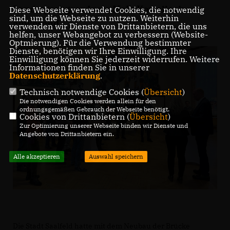
Landtagsabgeordnete Maik Kowalleck
Diese Webseite verwendet Cookies, die notwendig
sind, um die Webseite zu nutzen. Weiterhin
anwesend.
verwenden wir Dienste von Drittanbietern, die uns
helfen, unser Webangebot zu verbessern (Website-
Optmierung). Für die Verwendung bestimmter
Dienste, benötigen wir Ihre Einwilligung. Ihre
Einwilligung können Sie jederzeit widerrufen. Weitere
Informationen finden Sie in unserer
Datenschutzerklärung
.
Technisch notwendige Cookies (
Übersicht
)
Die notwendigen Cookies werden allein für den
ordnungsgemäßen Gebrauch der Webseite benötigt.
Cookies von Drittanbietern (
Übersicht
)
Zur Optimierung unserer Webseite binden wir Dienste und
Angebote von Drittanbietern ein.
Alle akzeptieren
Auswahl speichern
Die Stadt Saalfeld hatte mit dem Neubau der Brücke