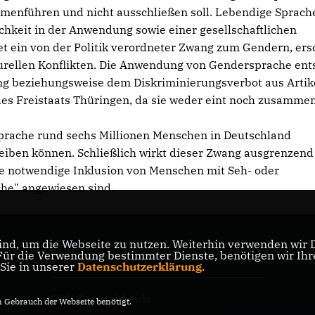
menführen und nicht ausschließen soll. Lebendige Sprach
ichkeit in der Anwendung sowie einer gesellschaftlichen
t ein von der Politik verordneter Zwang zum Gendern, ers
turellen Konflikten. Die Anwendung von Gendersprache ent
ng beziehungsweise dem Diskriminierungsverbot aus Artik
des Freistaats Thüringen, da sie weder eint noch zusammen
prache rund sechs Millionen Menschen in Deutschland
reiben können. Schließlich wirkt dieser Zwang ausgrenzend
die notwendige Inklusion von Menschen mit Seh- oder
che" angewiesen sind.
nd, um die Webseite zu nutzen. Weiterhin verwenden wir Di
r die Verwendung bestimmter Dienste, benötigen wir Ihre 
CDU Landesverband Thüringen
 Sie in unserer
Datenschutzerklärung
.
CDU Deutschlands
Gebrauch der Webseite benötigt.