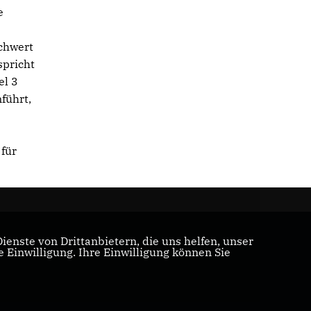
e
chwert
spricht
el 3
führt,
 für
enste von Drittanbietern, die uns helfen, unser
Einwilligung. Ihre Einwilligung können Sie