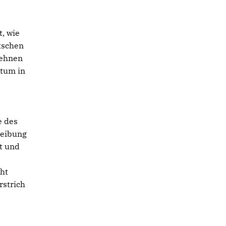
, wie
tschen
lehnen
otum in
e des
reibung
t und
ht
rstrich