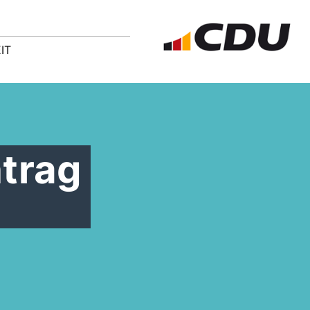
IT
trag