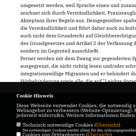
umgesetzt werden, weil Sprache einen und zusam
zeichnet sich durch Verständlichkeit, Praxistaugl
Akzeptanz ihrer Regeln aus. Demgegenüber spalte
die Verständlichkeit und führt daher auch zu kul
auch nicht dem Grundrecht auf Gleichberechtigu
des Grundgesetzes und Artikel 2 der Verfassung 
sondern im Gegenteil ausschließt.
Ferner werden mit dem Zwang zur gegenderten S
ausgegrenzt, die nicht richtig lesen und/oder sch
integrationswillige Migranten und er behindert 
Hörbehinderung sowie alle, die auf "Leichte Spra
Cookie Hinweis
Diese Webseite verwendet Cookies, die notwendig si
Maik Kowalleck - Mitglied des Thüringer
Webangebot zu verbessern (Website-Optmierung). Fü
Landtags
jederzeit widerrufen. Weitere Informationen finden
Technisch notwendige Cookies (
Übersicht
)
IMPRESSUM
DATENSCHUTZ
Die notwendigen Cookies werden allein für den ordnungsgemäßen 
KONTAKT
Cookies von Drittanbietern (
Übersicht
)