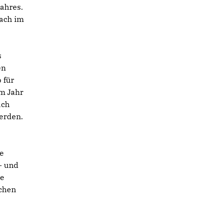
ahres.
ach im
s
en
 für
im Jahr
ach
erden.
ie
- und
se
lchen