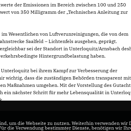
telwerte der Emissionen im Bereich zwischen 100 und 250
wert von 350 Milligramm der „Technischen Anleitung zur
e im Wesentlichen von Luftverunreinigungen, die von dem
hnstrecke Saalfeld – Lichtenfels ausgehen, geprägt.
ergleichbar sei der Standort in Unterloquitz/Arnsbach des
e verkehrsbedingte Hintergrundbelastung haben.
n Unterloquitz bei ihrem Kampf zur Verbesserung der
mir wichtig, dass die zuständigen Behörden transparent mi
ten Maßnahmen umgehen. Mit der Vorstellung des Gutach
ch ein nächster Schritt für mehr Lebensqualität in Unterloq
k.
nd, um die Webseite zu nutzen. Weiterhin verwenden wir Di
r die Verwendung bestimmter Dienste, benötigen wir Ihre 
CDU Landesverband Thüringen