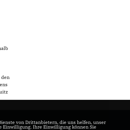
halb
t den
tens
uitz
enste von Drittanbietern, die uns helfen, unser
Einwilligung. Ihre Einwilligung können Sie