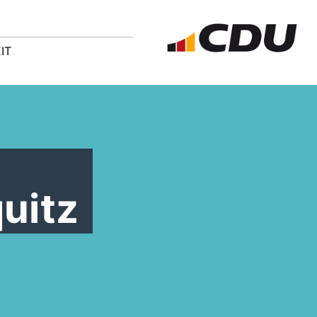
IT
uitz