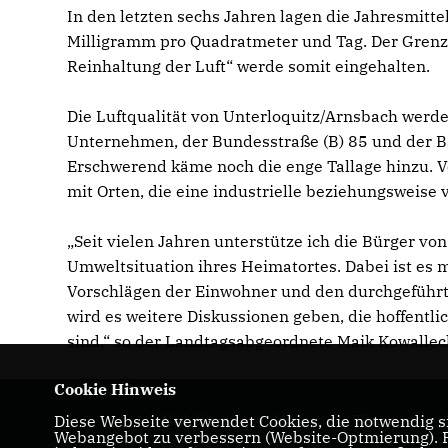
In den letzten sechs Jahren lagen die Jahresmit
Milligramm pro Quadratmeter und Tag. Der Grenz
Reinhaltung der Luft“ werde somit eingehalten.
Die Luftqualität von Unterloquitz/Arnsbach werd
Unternehmen, der Bundesstraße (B) 85 und der Ba
Erschwerend käme noch die enge Tallage hinzu. V
mit Orten, die eine industrielle beziehungsweis
Seit vielen Jahren unterstütze ich die Bürger vo
Umweltsituation ihres Heimatortes. Dabei ist es 
Vorschlägen der Einwohner und den durchgeführ
wird es weitere Diskussionen geben, die hoffentli
sind,“ so der Landtagsabgeordnete Maik Kowallec
Cookie Hinweis
Diese Webseite verwendet Cookies, die notwendig si
Maik Kowalleck - Mitglied des Thüringer
Webangebot zu verbessern (Website-Optmierung). Fü
Landtags