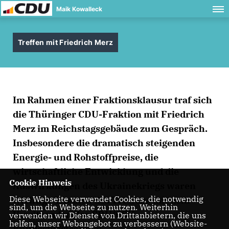
Maik Kowalleck
Treffen mit Friedrich Merz
Im Rahmen einer Fraktionsklausur traf sich
die Thüringer CDU-Fraktion mit Friedrich
Merz im Reichstagsgebäude zum Gespräch.
Insbesondere die dramatisch steigenden
Energie- und Rohstoffpreise, die
wirtschaftliche Entwicklung und die
Cookie Hinweis
Auswirkungen des Ukrainekriegs waren
Diese Webseite verwendet Cookies, die notwendig
wichtige Themen des Treffens mit dem
sind, um die Webseite zu nutzen. Weiterhin
Vorsitzenden der CDU/CSU-
verwenden wir Dienste von Drittanbietern, die uns
helfen, unser Webangebot zu verbessern (Website-
Bundestagsfraktion.