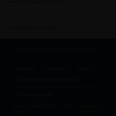
neben dem „Regiomat“ installiert.
16.05.2022, 16:27 Uhr
Maik Kowalleck - Mitglied des Thüringer Landtags
IMPRESSUM
DATENSCHUTZ
KONTAKT
CDU Landesverband Thüringen
CDU Deutschlands
© 2026 CDU-Bürgerbüro Maik
Realisation: Sharkness Media
Kowalleck
GmbH & Co. KG