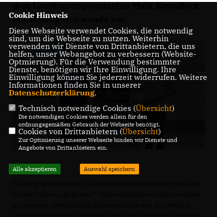
dem Landtagsabgeordneten Maik Kowalleck
Cookie Hinweis
in Reitzengeschwenda vor.
Diese Webseite verwendet Cookies, die notwendig
sind, um die Webseite zu nutzen. Weiterhin
verwenden wir Dienste von Drittanbietern, die uns
helfen, unser Webangebot zu verbessern (Website-
Optmierung). Für die Verwendung bestimmter
Dienste, benötigen wir Ihre Einwilligung. Ihre
Einwilligung können Sie jederzeit widerrufen. Weitere
Informationen finden Sie in unserer
Datenschutzerklärung
.
Technisch notwendige Cookies (
Übersicht
)
Die notwendigen Cookies werden allein für den
ordnungsgemäßen Gebrauch der Webseite benötigt.
Cookies von Drittanbietern (
Übersicht
)
Zur Optimierung unserer Webseite binden wir Dienste und
Angebote von Drittanbietern ein.
Alle akzeptieren
Auswahl speichern
Gleich gegenüber dem Naturkundemuseum steht nun seit
kurzer Zeit ein „Regiomat“. Dabei handelt es sich um einen
Automaten, bestückt mit Lebensmitteln aus der Region,
unter anderem mit Produkten aus der Fleischerei Dorfilm.