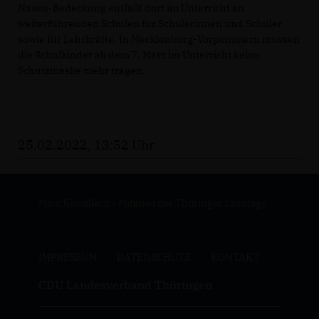
Nasen-Bedeckung entfällt dort im Unterricht an
weiterführenden Schulen für Schülerinnen und Schüler
sowie für Lehrkräfte. In Mecklenburg-Vorpommern müssen
die Schulkinder ab dem 7. März im Unterricht keine
Schutzmaske mehr tragen.
25.02.2022, 13:52 Uhr
Maik Kowalleck - Mitglied des Thüringer Landtags
IMPRESSUM
DATENSCHUTZ
KONTAKT
CDU Landesverband Thüringen