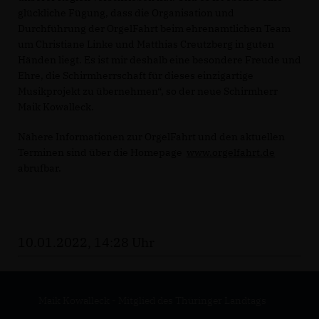
glückliche Fügung, dass die Organisation und
Durchführung der OrgelFahrt beim ehrenamtlichen Team
um Christiane Linke und Matthias Creutzberg in guten
Händen liegt. Es ist mir deshalb eine besondere Freude und
Ehre, die Schirmherrschaft für dieses einzigartige
Musikprojekt zu übernehmen“, so der neue Schirmherr
Maik Kowalleck.
Nähere Informationen zur OrgelFahrt und den aktuellen
Terminen sind über die Homepage
www.orgelfahrt.de
abrufbar.
10.01.2022, 14:28 Uhr
Maik Kowalleck - Mitglied des Thüringer Landtags