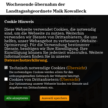
Wochenende übernahm der
Landtagsabgeordnete Maik Kowalleck
offiziell die Schirmherrschaft für die
Cookie Hinweis
OrgelFahrt. Den symbolischen Schirm
Diese Webseite verwendet Cookies, die notwendig
überreichte Christiane Linke, Organisatorin
sind, um die Webseite zu nutzen. Weiterhin
verwenden wir Dienste von Drittanbietern, die uns
der OrgelFahrt, gemeinsam mit Kantor
helfen, unser Webangebot zu verbessern (Website-
Matthias Grünert am Sonntag anlässlich des
Optmierung). Für die Verwendung bestimmter
Dienste, benötigen wir Ihre Einwilligung. Ihre
Konzerts in der Kirche in Hoheneiche.
Einwilligung können Sie jederzeit widerrufen. Weitere
Informationen finden Sie in unserer
Datenschutzerklärung
.
Technisch notwendige Cookies (
Übersicht
)
Die notwendigen Cookies werden allein für den
ordnungsgemäßen Gebrauch der Webseite benötigt.
Cookies von Drittanbietern (
Übersicht
)
Zur Optimierung unserer Webseite binden wir Dienste und
Angebote von Drittanbietern ein.
Alle akzeptieren
Auswahl speichern