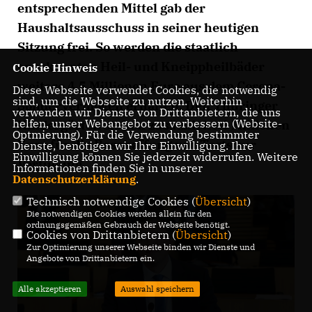
entsprechenden Mittel gab der
Haushaltsausschuss in seiner heutigen
Sitzung frei. So werden die staatlich
anerkannten Heil- und Kneippheilbäder
Cookie Hinweis
weitere 4,5 Millionen Euro aus dem Corona-
Diese Webseite verwendet Cookies, die notwendig
sind, um die Webseite zu nutzen. Weiterhin
Sondervermögen erhalten. Den Thüringer
verwenden wir Dienste von Drittanbietern, die uns
helfen, unser Webangebot zu verbessern (Website-
Kindergärten stehen zusätzliche 4 Millionen
Optmierung). Für die Verwendung bestimmter
Euro für die Beschaffung von Tests zur
Dienste, benötigen wir Ihre Einwilligung. Ihre
Einwilligung können Sie jederzeit widerrufen. Weitere
Verfügung.
Informationen finden Sie in unserer
Datenschutzerklärung
.
Technisch notwendige Cookies (
Übersicht
)
Die notwendigen Cookies werden allein für den
ordnungsgemäßen Gebrauch der Webseite benötigt.
Cookies von Drittanbietern (
Übersicht
)
Zur Optimierung unserer Webseite binden wir Dienste und
Angebote von Drittanbietern ein.
Alle akzeptieren
Auswahl speichern