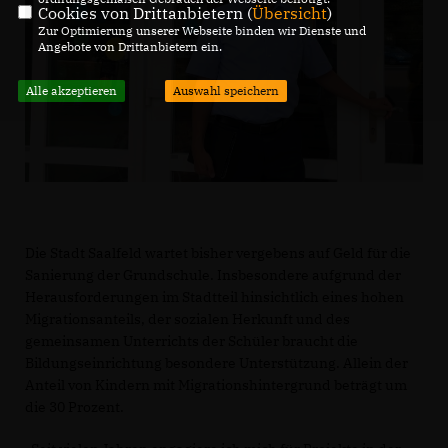
Cookies von Drittanbietern (
Übersicht
)
Zur Optimierung unserer Webseite binden wir Dienste und
Angebote von Drittanbietern ein.
Alle akzeptieren
Auswahl speichern
Die Stadt Saalfeld wartet bisher vergebens auf Geld für die
Sanierung der Grundschule. Insbesondere aufgrund der
Herausforderungen im Stadtteil hinsichtlich eines hohen
Migrationsanteils, der sozialen Herkunft und des
gemeinsamen Unterrichts der Schüler braucht die
Bildungseinrichtung besondere Unterstützung. Allein der
Anteil von Kindern mit Migrationshintergrund beträgt um
die 30 Prozent.