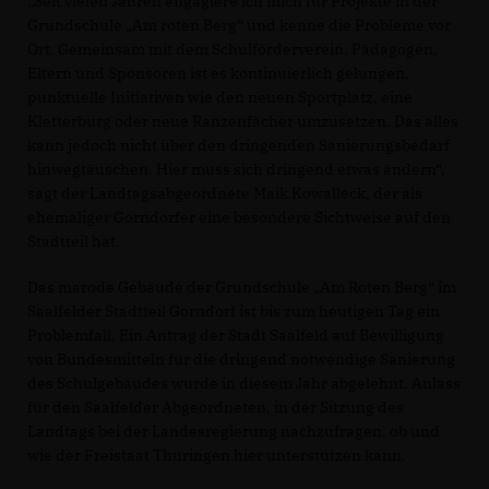
Seit vielen Jahren engagiere ich mich für Projekte in der
Grundschule „Am roten Berg“ und kenne die Probleme vor
Ort. Gemeinsam mit dem Schulförderverein, Pädagogen,
Eltern und Sponsoren ist es kontinuierlich gelungen,
punktuelle Initiativen wie den neuen Sportplatz, eine
Kletterburg oder neue Ranzenfächer umzusetzen. Das alles
kann jedoch nicht über den dringenden Sanierungsbedarf
hinwegtäuschen. Hier muss sich dringend etwas ändern“,
sagt der Landtagsabgeordnete Maik Kowalleck, der als
ehemaliger Gorndorfer eine besondere Sichtweise auf den
Stadtteil hat.
Das marode Gebäude der Grundschule „Am Roten Berg“ im
Saalfelder Stadtteil Gorndorf ist bis zum heutigen Tag ein
Problemfall. Ein Antrag der Stadt Saalfeld auf Bewilligung
von Bundesmitteln für die dringend notwendige Sanierung
des Schulgebäudes wurde in diesem Jahr abgelehnt. Anlass
für den Saalfelder Abgeordneten, in der Sitzung des
Landtags bei der Landesregierung nachzufragen, ob und
wie der Freistaat Thüringen hier unterstützen kann.