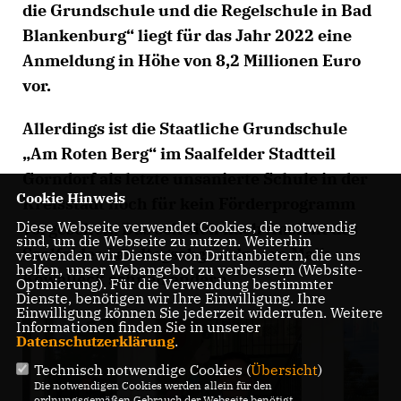
die Grundschule und die Regelschule in Bad
Blankenburg“ liegt für das Jahr 2022 eine
Anmeldung in Höhe von 8,2 Millionen Euro
vor.
Allerdings ist die Staatliche Grundschule
Am Roten Berg“ im Saalfelder Stadtteil
Gorndorf als letzte unsanierte Schule in der
Cookie Hinweis
Kreisstadt noch für kein Förderprogramm
Diese Webseite verwendet Cookies, die notwendig
vorgesehen. Das soll sich nach Ansicht des
sind, um die Webseite zu nutzen. Weiterhin
Saalfelder Landtagsabgeordneten Maik
verwenden wir Dienste von Drittanbietern, die uns
helfen, unser Webangebot zu verbessern (Website-
Kowalleck schnell ändern.
Optmierung). Für die Verwendung bestimmter
Dienste, benötigen wir Ihre Einwilligung. Ihre
Einwilligung können Sie jederzeit widerrufen. Weitere
Informationen finden Sie in unserer
Datenschutzerklärung
.
Technisch notwendige Cookies (
Übersicht
)
Die notwendigen Cookies werden allein für den
ordnungsgemäßen Gebrauch der Webseite benötigt.