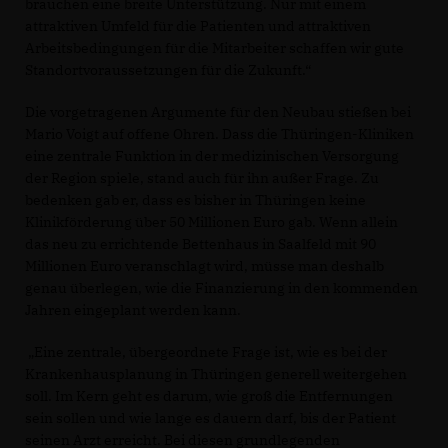
brauchen eine breite Unterstützung. Nur mit einem
attraktiven Umfeld für die Patienten und attraktiven
Arbeitsbedingungen für die Mitarbeiter schaffen wir gute
Standortvoraussetzungen für die Zukunft.“
Die vorgetragenen Argumente für den Neubau stießen bei
Mario Voigt auf offene Ohren. Dass die Thüringen-Kliniken
eine zentrale Funktion in der medizinischen Versorgung
der Region spiele, stand auch für ihn außer Frage. Zu
bedenken gab er, dass es bisher in Thüringen keine
Klinikförderung über 50 Millionen Euro gab. Wenn allein
das neu zu errichtende Bettenhaus in Saalfeld mit 90
Millionen Euro veranschlagt wird, müsse man deshalb
genau überlegen, wie die Finanzierung in den kommenden
Jahren eingeplant werden kann.
Eine zentrale, übergeordnete Frage ist, wie es bei der
Krankenhausplanung in Thüringen generell weitergehen
soll. Im Kern geht es darum, wie groß die Entfernungen
sein sollen und wie lange es dauern darf, bis der Patient
seinen Arzt erreicht. Bei diesen grundlegenden