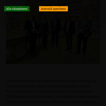
Alle akzeptieren
Auswahl speichern
Es ist jetzt wichtig, für das Vorhaben auf allen Ebenen die
Werbetrommel zu rühren und die Dringlichkeit in den
Fokus zu rücken“, so der finanzpolitische Sprecher der
CDU-Fraktion Maik Kowalleck. „Als Wahlkreisabgeordneter
werde ich natürlich meinen Beitrag dazu leisten. Aber wir