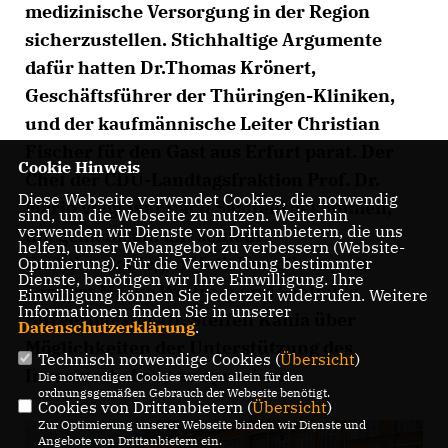
medizinische Versorgung in der Region
sicherzustellen. Stichhaltige Argumente
dafür hatten Dr.Thomas Krönert,
Geschäftsführer der Thüringen-Kliniken,
und der kaufmännische Leiter Christian
Fischer für den Gast aus Erfurt parat. Der
Cookie Hinweis
Chef der CDU-Landtagsfraktion Prof. Dr.
Diese Webseite verwendet Cookies, die notwendig
Mario Voigt war nach Saalfeld gekommen,
sind, um die Webseite zu nutzen. Weiterhin
verwenden wir Dienste von Drittanbietern, die uns
um gemeinsam mit seinem
helfen, unser Webangebot zu verbessern (Website-
Fraktionskollegen Maik Kowalleck, mit
Optmierung). Für die Verwendung bestimmter
Dienste, benötigen wir Ihre Einwilligung. Ihre
Landrat Marko Wolfram und Saalfelds
Einwilligung können Sie jederzeit widerrufen. Weitere
Informationen finden Sie in unserer
Bürgermeister Dr. Steffen Kania über
Datenschutzerklärung
.
Möglichkeiten der Unterstützung des
Technisch notwendige Cookies (
Übersicht
)
Investvorhabens zu sprechen.
Die notwendigen Cookies werden allein für den
ordnungsgemäßen Gebrauch der Webseite benötigt.
Cookies von Drittanbietern (
Übersicht
)
Zur Optimierung unserer Webseite binden wir Dienste und
Angebote von Drittanbietern ein.